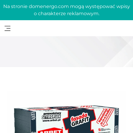
Na stronie domenergo.com mogą występować wpisy
o charakterze reklamowym.