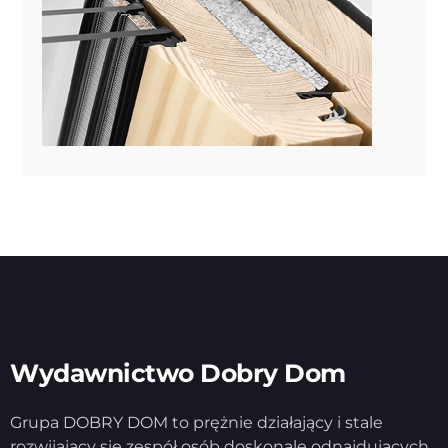
Wydawnictwo Dobry Dom
Grupa DOBRY DOM to prężnie działający i stale
rozwijający się zespół osób doskonale odnajdujących