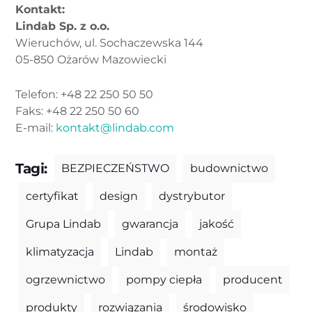
Kontakt:
Lindab Sp. z o.o.
Wieruchów, ul. Sochaczewska 144
05-850 Ożarów Mazowiecki
Telefon: +48 22 250 50 50
Faks: +48 22 250 50 60
E-mail:
kontakt@lindab.com
Tagi:
BEZPIECZEŃSTWO
budownictwo
certyfikat
design
dystrybutor
Grupa Lindab
gwarancja
jakość
klimatyzacja
Lindab
montaż
ogrzewnictwo
pompy ciepła
producent
produkty
rozwiązania
środowisko