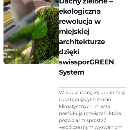
Dachy zielone –
ekologiczna
rewolucja w
miejskiej
architekturze
dzięki
swissporGREEN
System
W dobie rosnącej urbanizacji
i postępujących zmian
klimatycznych, miasta
poszukują rozwiązań, które
pozwolą im sprostać
współczesnym wyzwaniom