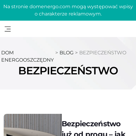
Na stronie domenergo.com mogą występować wpisy
o charakterze reklamowym.
DOM
>
BLOG
>
BEZPIECZEŃSTWO
ENERGOOSZCZĘDNY
BEZPIECZEŃSTWO
Bezpieczeństwo
już od progu – jak