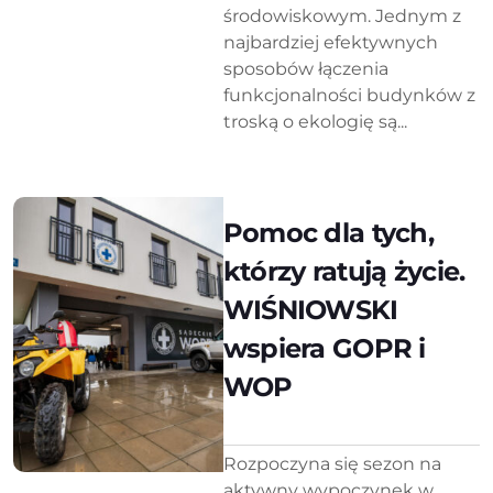
środowiskowym. Jednym z
najbardziej efektywnych
sposobów łączenia
funkcjonalności budynków z
troską o ekologię są...
Pomoc dla tych,
którzy ratują życie.
WIŚNIOWSKI
wspiera GOPR i
WOP
Rozpoczyna się sezon na
aktywny wypoczynek w