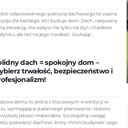
bór odpowiedniego pokrycia dachowego to ważna
cyzja dla każdego, kto buduje dom. Dach, nazywany
ątą elewacją, ma wpływ nie tylko na styl i charakter
dynku, ale też na jego trwałość. Szukając...
olidny dach = spokojny dom –
ybierz trwałość, bezpieczeństwo i
rofesjonalizm!
dowa domu to jedna z kluczowych inwestycji w
ciu, wymagająca starannego planowania i doboru
jwyższej jakości materiałów. Szczególną uwagę
leży poświęcić dachowi, który chroni budynek i jego