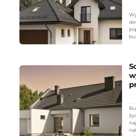
Wy
de
pi
bu
S
w
p
Bu
ży
na
na