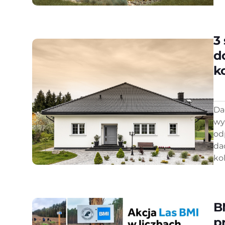
3
d
k
Da
wy
od
da
kol
B
p