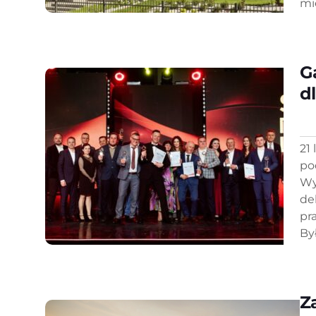
mi
G
d
21
po
Wy
de
pr
Był
Z