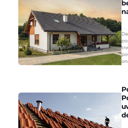
b
n
Da
po
tr
po
on
P
P
u
d