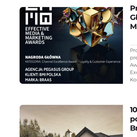
P
G
M
Pr
pr
Aw
Ex
Ko
1
p
B