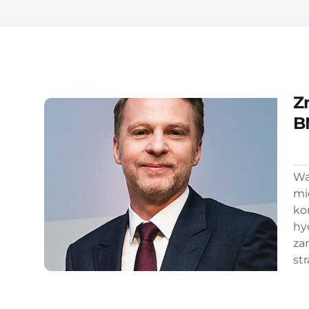
Z
B
Wa
mi
ko
hy
za
str