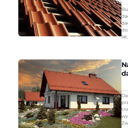
Bu
da
da
do
lat
N
d
Da
pr
tr
wy
Zw