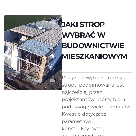
JAKI STROP
WYBRAĆ W
BUDOWNICTWIE
MIESZKANIOWYM
Decyzja o wyborze rodzaju
stropu podejmowana jest
najczęściej przez
projektantów, którzy biorą
pod uwagę wiele czynników.
Kwestie dotyczące
parametrów
konstrukcyjnych,
akustycznych czy